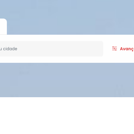
Avanç