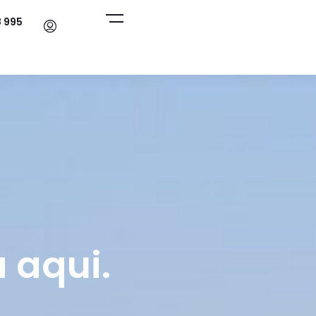
8 995
 aqui.