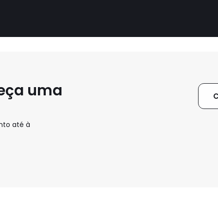
Peça uma
C
nto até à