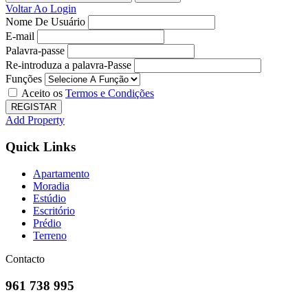
Voltar Ao Login
Nome De Usuário
E-mail
Palavra-passe
Re-introduza a palavra-Passe
Funções
Aceito os
Termos e Condições
REGISTAR
Add Property
Quick Links
Apartamento
Moradia
Estúdio
Escritório
Prédio
Terreno
Contacto
961 738 995