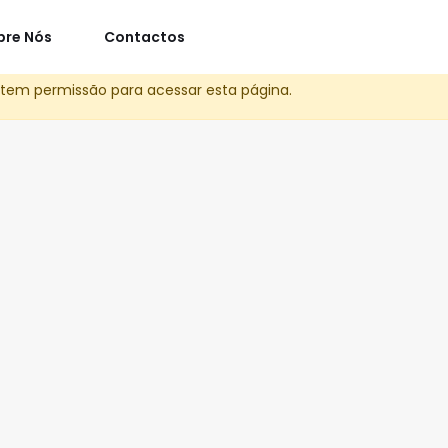
bre Nós
Contactos
tem permissão para acessar esta página.